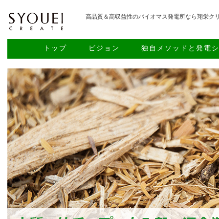
高品質＆高収益性のバイオマス発電所なら翔栄ク
トップ
ビジョン
独自メソッドと発電