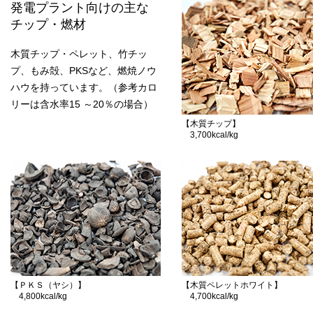
発電プラント向けの主な
チップ・燃材
木質チップ・ペレット、竹チッ
プ、もみ殻、PKSなど、燃焼ノウ
ハウを持っています。（参考カロ
リーは含水率15 ～20％の場合）
【木質チップ】
3,700kcal/kg
【ＰＫＳ（ヤシ）】
【木質ペレットホワイト】
4,800kcal/kg
4,700kcal/kg