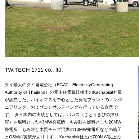
TW.TECH 1711 co., ltd.
タイ最大のタイ発電公社（EGAT - ElectrisityGenerating
Authority of Thailand）の元主任電気技術士のKachapisit社長
が設立した、バイオマスを中心とした発電プラントのエンジ
ニアリング、およびコンサルティングを行っている企業で
す。 タイ国内の実績としては、バガス（さとうきびの搾り
滓）を燃料とした43MW発電所、もみ殻を燃料とした20MW
発電所、もみ殻と木質チップ混燃の10MW発電所などの施工
とO&Mの実績があります。 Kachapisit社長は700MW以上の